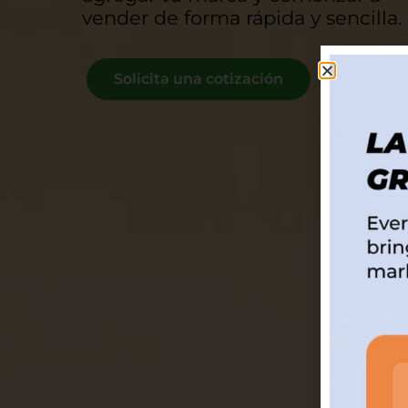
vender de forma rápida y sencilla.
Solicita una cotización
Más in